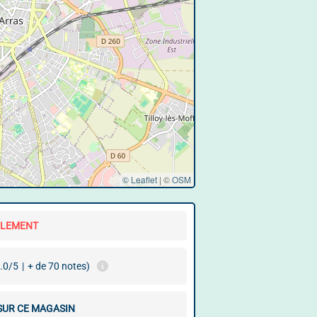
© Leaflet
|
©
OSM
LLEMENT
.0/5
|
+ de 70 notes)
 SUR CE MAGASIN