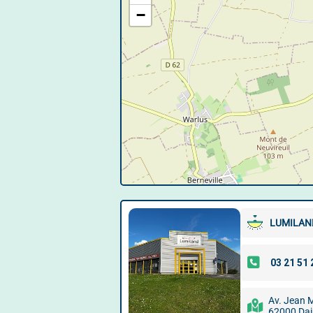
−
LUMILAN
Av. Jean
62000 Dain